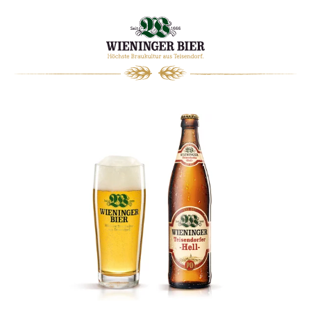
0
WARENKORB
Picknickdecke