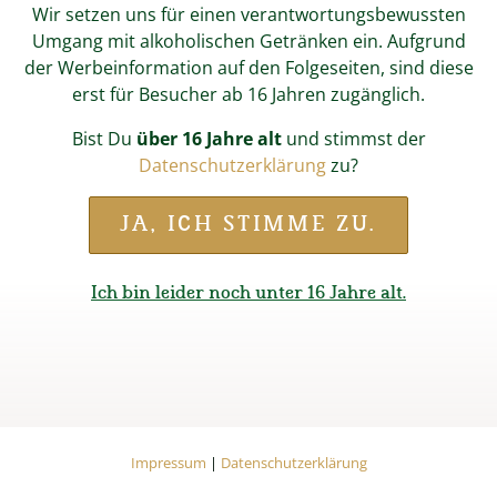
Wir setzen uns für einen verantwortungsbewussten
Umgang mit alkoholischen Getränken ein. Aufgrund
der Werbeinformation auf den Folgeseiten, sind diese
erst für Besucher ab 16 Jahren zugänglich.
Bist Du
über 16 Jahre alt
und stimmst der
Datenschutzerklärung
zu?
JA, ICH STIMME ZU.
Start
Online-Shop
Fan-Shop
Wieninger Kollektion
Picknickdecke
Ich bin leider noch unter 16 Jahre alt.
PICKNICKDECKE
Die ideale Unterlage für das Picknick im Grünen. Bietet
Impressum
Datenschutzerklärung
Schutz vor kitzelndem Gras oder feuchter Erde. Handlich
Impressum
|
Datenschutzerklärung