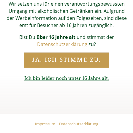
Wir setzen uns für einen verantwortungsbewussten
Umgang mit alkoholischen Getränken ein. Aufgrund
der Werbeinformation auf den Folgeseiten, sind diese
erst für Besucher ab 16 Jahren zugänglich.
1. Zahle ich Versandkosten?
Bist Du
über 16 Jahre alt
und stimmst der
Ja, wir erheben pro Bestellung eine
Datenschutzerklärung
zu?
Versandpauschale von EUR 6,90. Ab einem
Warenwert von EUR 69,- übernehmen wir die
JA, ICH STIMME ZU.
Versandkosten. Bei Selbstabholung in der Brauerei
entfällt diese Gebühr ebenfalls.
Ich bin leider noch unter 16 Jahre alt.
2. Kann ich meine Bestellung
retournieren?
Ja, Du kannst Deine Bestellung spätestens binnen
Impressum
Datenschutzerklärung
vierzehn Tagen ab dem Tag, an dem Du uns über
Impressum
|
Datenschutzerklärung
den Widerruf unterrichtet hast, an uns
zurücksenden oder in der Brauerei zurückgeben.