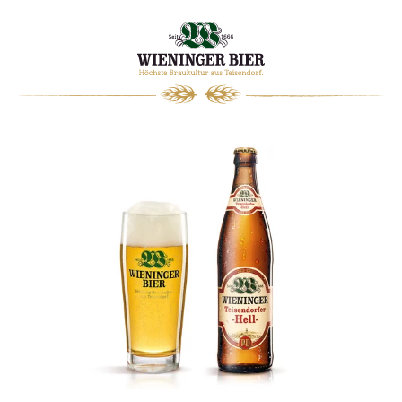
0
WARENKORB
Start
Häufig gestellte Fragen
(FAQ)
Hier findest Du die meistgestellten Fragen zu
unseren Produkten und unsere Antworten
darauf.
Sollte Deine gesuchte Antwort nicht dabei sein,
schreibe uns doch bitte direkt an
shop@wieninger.de