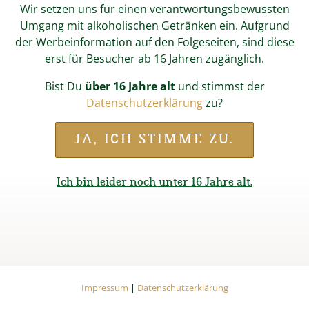
Wir setzen uns für einen verantwortungsbewussten
Umgang mit alkoholischen Getränken ein. Aufgrund
der Werbeinformation auf den Folgeseiten, sind diese
erst für Besucher ab 16 Jahren zugänglich.
Bist Du
über 16 Jahre alt
und stimmst der
Datenschutzerklärung
zu?
JA, ICH STIMME ZU.
Start
Online-Shop
Fan-Shop
Gläser & Krüge
Ruperti Pils Pokal
Ich bin leider noch unter 16 Jahre alt.
RUPERTI PILS POKAL
Ein elegantes Glas für ein elegantes Bier. Die schlanke
Impressum
Datenschutzerklärung
Form bringt Farbe und Duft unseres Ruperti Pils perfekt
Impressum
|
Datenschutzerklärung