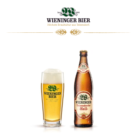
0
WARENKORB
Ruperti Pils Pokal