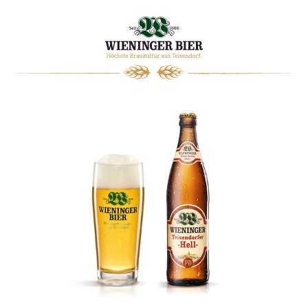
0
WARENKORB
Bierkrugtasse