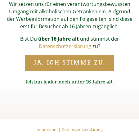
Wir setzen uns für einen verantwortungsbewussten
Umgang mit alkoholischen Getränken ein. Aufgrund
der Werbeinformation auf den Folgeseiten, sind diese
erst für Besucher ab 16 Jahren zugänglich.
Bist Du
über 16 Jahre alt
und stimmst der
Datenschutzerklärung
zu?
JA, ICH STIMME ZU.
Start
Online-Shop
Fan-Shop
Gläser & Krüge
Bierkrugtasse
Ich bin leider noch unter 16 Jahre alt.
BIERKRUGTASSE
0,3 L
Impressum
Datenschutzerklärung
Es ist nicht immer drin was drauf steht. Das Bierhaferl
Impressum
|
Datenschutzerklärung
macht es sich mit Hopfenblüten-Tee, Milchkaffee oder