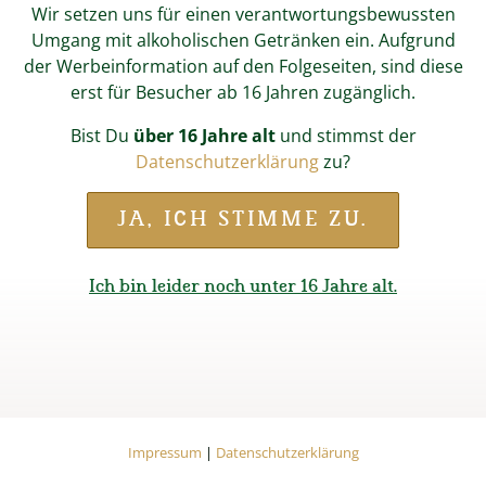
Wir setzen uns für einen verantwortungsbewussten
Umgang mit alkoholischen Getränken ein. Aufgrund
der Werbeinformation auf den Folgeseiten, sind diese
erst für Besucher ab 16 Jahren zugänglich.
Bist Du
über 16 Jahre alt
und stimmst der
Datenschutzerklärung
zu?
JA, ICH STIMME ZU.
Start
Online-Shop
Fan-Shop
Wieninger Kollektion
Stirnband
Ich bin leider noch unter 16 Jahre alt.
STIRNBAND
Dekorativ und praktisch hält unser Stirnband die Haare
Impressum
Datenschutzerklärung
aus dem Gesicht. Durch die modische Wendeoptik beliebig
Impressum
|
Datenschutzerklärung