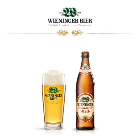
0
WARENKORB
Stirnband