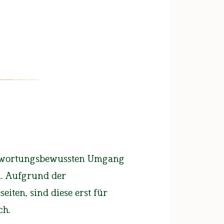
UNSERE BIERE
FAN-SHOP
T-Shirt Hopfenhipster
antwortungsbewussten Umgang
SCHE
n. Aufgrund der
iten, sind diese erst für
 als langweilig.
ch.