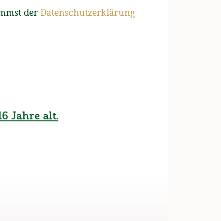
XL
3XL
4XL
5XL
immst der
Datenschutzerklärung
IN DEN WARENKORB
6 Jahre alt.
ieferzeit; zzgl.
Versandkosten