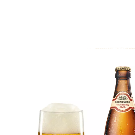
0
MEIN KONTO
WARENKORB
Strickhybrid Jacke Damen