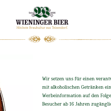
T-Shirt
Grau mit Brusttasche
T-SHIRT
Wir setzen uns für einen ver
GRAU MIT BRUSTTA
mit alkoholischen Getränken ei
Werbeinformation auf den Folgese
Schlicht, aber alles andere
Besucher ab 16 Jahren zugängli