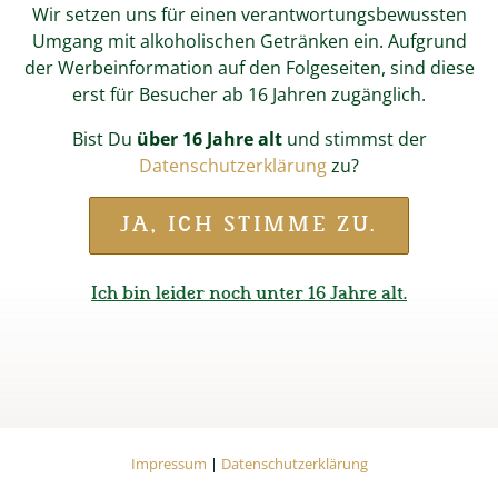
Wir setzen uns für einen verantwortungsbewussten
Umgang mit alkoholischen Getränken ein. Aufgrund
der Werbeinformation auf den Folgeseiten, sind diese
erst für Besucher ab 16 Jahren zugänglich.
Bist Du
über 16 Jahre alt
und stimmst der
Datenschutzerklärung
zu?
JA, ICH STIMME ZU.
Start
Online-Shop
Fan-Shop
Gläser & Krüge
Weißbier Glas
Ich bin leider noch unter 16 Jahre alt.
WEISSBIER GLAS
In unserem Wieninger Weißbierglas sitzt die Schaumkrone
Impressum
Datenschutzerklärung
immer perfekt. Egal ob gefüllt mit unserem Weißbier Hell
Impressum
|
Datenschutzerklärung