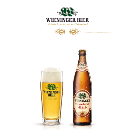
0
WARENKORB
Weißbier Glas