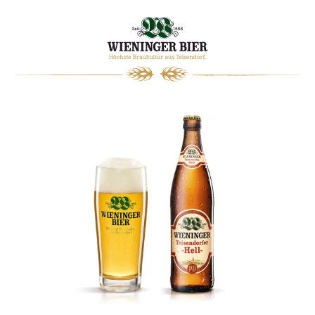
0
WARENKORB
TEISENDORFER HELL LEICHT
HELL
ALC.
3
,
LEICHT
1
%
SÜFFIG