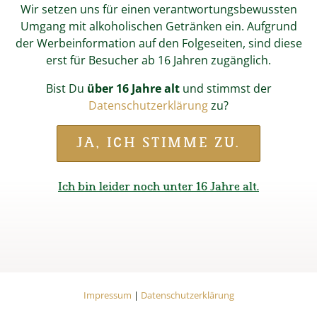
Wir setzen uns für einen verantwortungsbewussten
Umgang mit alkoholischen Getränken ein. Aufgrund
der Werbeinformation auf den Folgeseiten, sind diese
erst für Besucher ab 16 Jahren zugänglich.
Bist Du
über 16 Jahre alt
und stimmst der
Datenschutzerklärung
zu?
Start
Online-Shop
Unsere Biere
Teisendorfer Traditionsbiere
Teisendorfer Hell leicht
JA, ICH STIMME ZU.
TEISENDORFER HELL
LEICHT
Ich bin leider noch unter 16 Jahre alt.
hell • leicht • süffig
Impressum
Datenschutzerklärung
Impressum
|
Datenschutzerklärung
Ein herrlich unkompliziertes, untergäriges