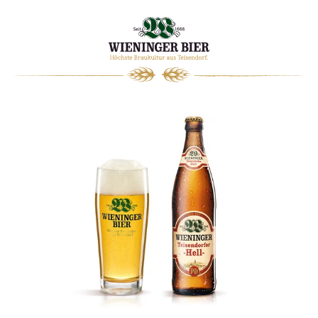
0
WARENKORB
WIENINGER
MAGAZIN