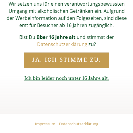
Wir setzen uns für einen verantwortungsbewussten
Umgang mit alkoholischen Getränken ein. Aufgrund
der Werbeinformation auf den Folgeseiten, sind diese
erst für Besucher ab 16 Jahren zugänglich.
Bist Du
über 16 Jahre alt
und stimmst der
Kurzgebratender Zwiebelrostbraten mit Malzbier-Sauce
Datenschutzerklärung
zu?
Start
Magazin
Zwiebelrostbraten
JA, ICH STIMME ZU.
Kurzgebratener
Ich bin leider noch unter 16 Jahre alt.
Zwiebelrostbraten
Kurzgebratener Zwiebelrostbraten mit
Malzbier-Zwiebelsauce an Bratkartoffeln
und Röstzwiebeln.
Impressum
Datenschutzerklärung
Impressum
|
Datenschutzerklärung