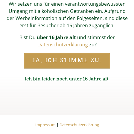
Wir setzen uns für einen verantwortungsbewussten
Umgang mit alkoholischen Getränken ein. Aufgrund
der Werbeinformation auf den Folgeseiten, sind diese
erst für Besucher ab 16 Jahren zugänglich.
Bist Du
über 16 Jahre alt
und stimmst der
Datenschutzerklärung
zu?
Start
Magazin
Wieninger BierWerkstatt
JA, ICH STIMME ZU.
Selbstgebrautes Bier aus der
Ich bin leider noch unter 16 Jahre alt.
Wieninger BierWerkstatt
Einfach mal versuchen!
Impressum
Datenschutzerklärung
Wer schon länger davon träumt, sein Bier mal
Impressum
|
Datenschutzerklärung
selbst zu brauen, wer ungewöhnliche