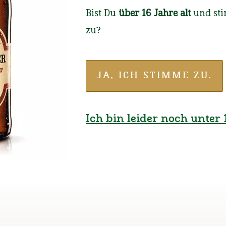
in Teisend
Bist Du
über 16 Jahre alt
und st
zu?
Kann ein Haus eine 
nach einem Besuch 
heißt die Antwort a
JA, ICH STIMME ZU.
kann!
Ich bin leider noch unter 1