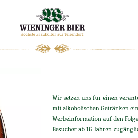
WIENINGER
MAGAZIN
Wir setzen uns für einen ver
Start
Magazin
Brauga
mit alkoholischen Getränken ei
Werbeinformation auf den Folgese
Wieninger
Besucher ab 16 Jahren zugängli