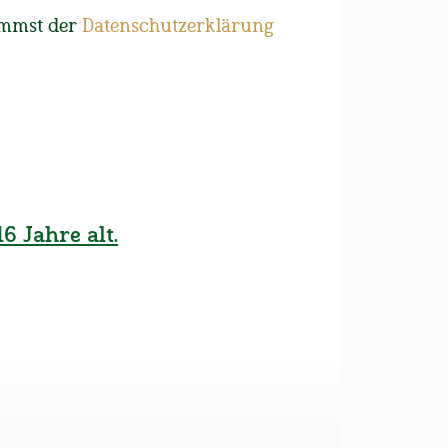
orf
immst der
Datenschutzerklärung
Seele haben? Spätestens
im Wieninger Braugasthof
us voller Überzeugung: Es
6 Jahre alt.