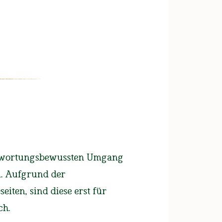
UNSERE BIERE
FAN-SHOP
Gaufestbier 2023
antwortungsbewussten Umgang
sthof
n. Aufgrund der
iten, sind diese erst für
 Braugasthof
ch.