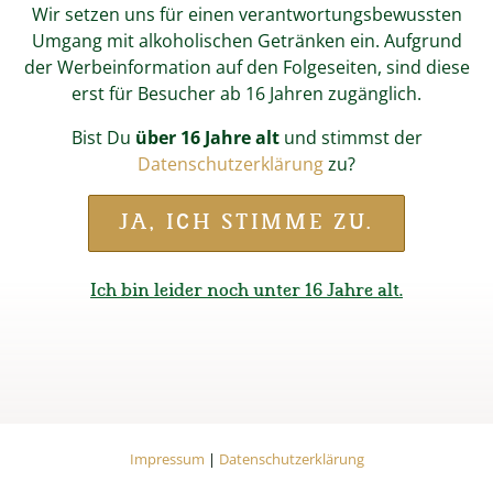
Wir setzen uns für einen verantwortungsbewussten
Umgang mit alkoholischen Getränken ein. Aufgrund
der Werbeinformation auf den Folgeseiten, sind diese
erst für Besucher ab 16 Jahren zugänglich.
Bist Du
über 16 Jahre alt
und stimmst der
Datenschutzerklärung
zu?
Start
Magazin
Gaufestbier 2023
JA, ICH STIMME ZU.
Das Festbier schmeckt
Ich bin leider noch unter 16 Jahre alt.
Der Festausschuss für das Gaufest in
Teisendorf hat eine Sorge weniger.
Impressum
Datenschutzerklärung
„Das Festbier schmeckt“,
stellte Festleiter Hans
Impressum
|
Datenschutzerklärung
Hogger nach der Bierprobe bei der Brauerei