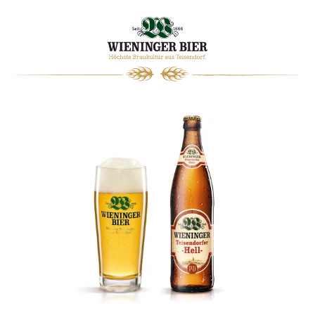
0
WARENKORB
WIENINGER
MAGAZIN