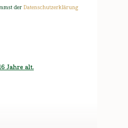
ihren Ehrentag
immst der
Datenschutzerklärung
nachtsfeier der
 Wieninger wurden eine
itarbeiter geehrt.
6 Jahre alt.