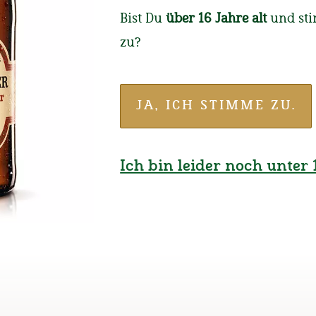
feierten 
Bist Du
über 16 Jahre alt
und st
zu?
Im Rahmen der Weih
Privatbrauerei M.C.
Reihe langjähriger M
JA, ICH STIMME ZU.
Ich bin leider noch unter 1