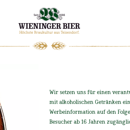
WIENINGER
MAGAZIN
Wir setzen uns für einen ver
Start
Magazin
Wiening
mit alkoholischen Getränken ei
Werbeinformation auf den Folgese
Treue Mit
Besucher ab 16 Jahren zugängli