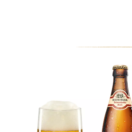
0
MEIN KONTO
WARENKORB
Bio-Braugerste