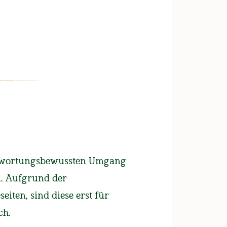
UNSERE BIERE
FAN-SHOP
Kreativ-Wettbewerb
antwortungsbewussten Umgang
ers Dienstjubilare
n. Aufgrund der
iten, sind diese erst für
arbeiter
ch.