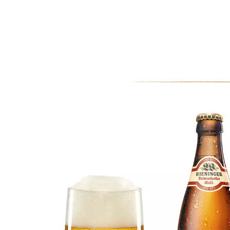
0
MEIN KONTO
WARENKORB
Luada Ball