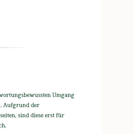
UNSERE BIERE
FAN-SHOP
1.405 Euro für Max Wieninger
Stiftung
antwortungsbewussten Umgang
n. Aufgrund der
ieranstiche 2024
iten, sind diese erst für
ch.