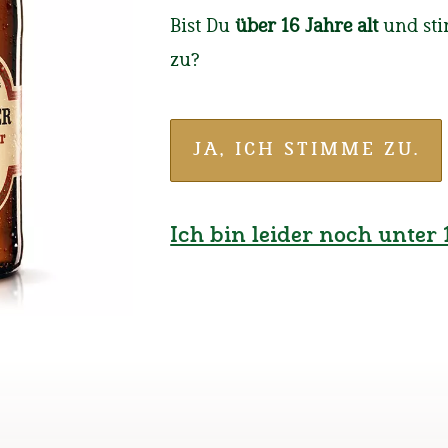
Der Impuls
Bist Du
über 16 Jahre alt
und st
bereit...
zu?
für die Starkbierzei
JA, ICH STIMME ZU.
Ich bin leider noch unter 1