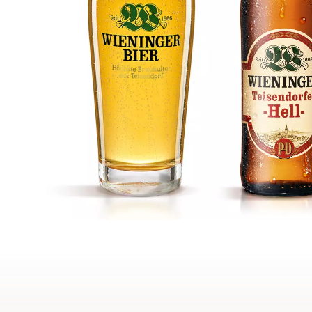
Als Zeitzeuge, er hat gezeigt, wie man früher mit Sense und Sichel Korn gemäht 
Austragsbauer vom Steinhögl, Sepp Lohwieser.