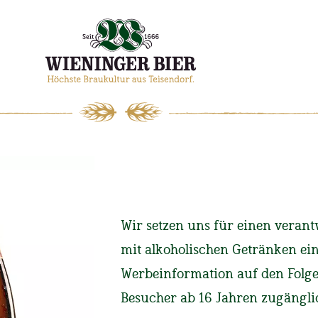
WIENINGER
MAGAZIN
Wir setzen uns für einen ver
Start
Magazin
Laufen
mit alkoholischen Getränken ei
Werbeinformation auf den Folgese
Vom Mähe
Besucher ab 16 Jahren zugängli