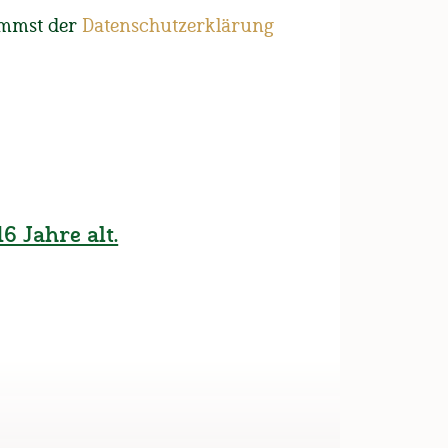
 Landweizens
immst der
Datenschutzerklärung
er Frauen haben an einem
 fleißig "Kornmandln"
6 Jahre alt.