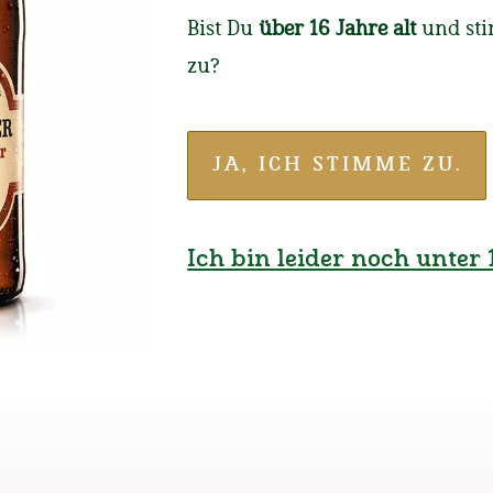
Laufener
Bist Du
über 16 Jahre alt
und st
zu?
Acht Männer und vi
Sonntag Nachmittag
gebunden.
JA, ICH STIMME ZU.
Ich bin leider noch unter 1
hat, da Hachei,