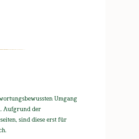
UNSERE BIERE
FAN-SHOP
Hopfenzupferfest 2019
antwortungsbewussten Umgang
er Weizen
n. Aufgrund der
iten, sind diese erst für
n des
ch.