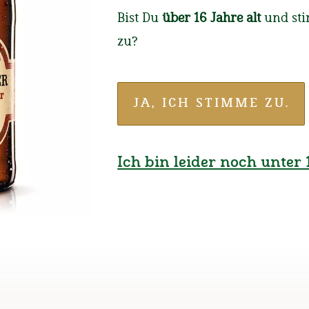
725 Jahre
Bist Du
über 16 Jahre alt
und st
Betriebsz
zu?
Ehrung unserer Jubi
JA, ICH STIMME ZU.
Ich bin leider noch unter 1