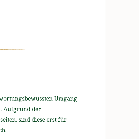
UNSERE BIERE
FAN-SHOP
Weißbierfest Ramsau
antwortungsbewussten Umgang
n. Aufgrund der
re Betriebszugehörigkeit
iten, sind diese erst für
ch.