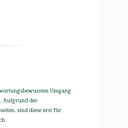
UNSERE BIERE
FAN-SHOP
Bio-Braugerste
antwortungsbewussten Umgang
n. Aufgrund der
iten, sind diese erst für
nde
ch.