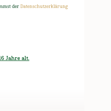
..
immst der
Datenschutzerklärung
r so aufn Wirt gfrei
6 Jahre alt.