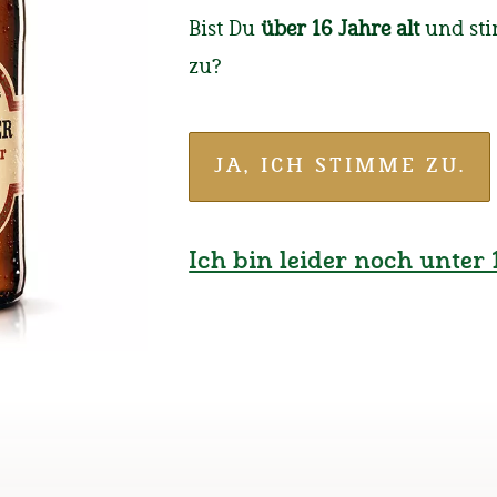
10 Gründe .
Bist Du
über 16 Jahre alt
und st
zu?
... warum i mi wiede
JA, ICH STIMME ZU.
Ich bin leider noch unter 1