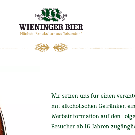
WIENINGER
MAGAZIN
Wir setzen uns für einen ver
mit alkoholischen Getränken ei
Werbeinformation auf den Folgese
Start
Magazin
10 Grü
Besucher ab 16 Jahren zugängli